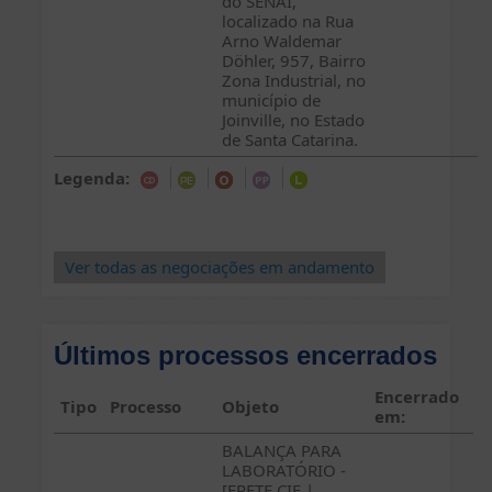
do SENAI,
localizado na Rua
Arno Waldemar
Döhler, 957, Bairro
Zona Industrial, no
município de
Joinville, no Estado
de Santa Catarina.
Legenda:
Ver todas as negociações em andamento
Últimos processos encerrados
Encerrado
Tipo
Processo
Objeto
em:
BALANÇA PARA
LABORATÓRIO -
[FRETE CIF |