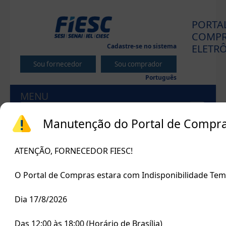
PORTA
COMPR
Cadastre-se no sistema
ELETR
Português
MENU
Início
Manutenção do Portal de Compr
ATENÇÃO, FORNECEDOR FIESC!
Últimos processos em
andamento
O Portal de Compras estara com Indisponibilidade Tem
Encerra
Tipo
Processo
Objeto
em:
Dia 17/8/2026
Contratação de
empresa
Das 12:00 às 18:00 (Horário de Brasília)