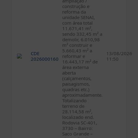
ampliação /
construção e
reforma da
unidade SENAI,
com área total
11.671,41 m²,
sendo 332,45 m² a
demolir, 6.010,98
m² construir e
5.660,43 m² a
CDE
13/08/2026
reformar e
2026000160
11:50
16.443,17 m² de
área externa
aberta
(calçamentos,
paisagismos,
quadras etc.)
aproximadamente.
Totalizando
terreno de
28.114,58 m²,
localizado end.
Rodovia SC-401,
3730 – Bairro:
Saco Grande –