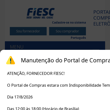
PORTA
COMPR
Cadastre-se no sistema
ELETR
Português
MENU
Início
Manutenção do Portal de Compr
ATENÇÃO, FORNECEDOR FIESC!
Últimos processos em
andamento
O Portal de Compras estara com Indisponibilidade Tem
Encerra
Tipo
Processo
Objeto
em:
Dia 17/8/2026
Contratação de
empresa
Das 12:00 às 18:00 (Horário de Brasília)