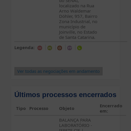
do SENAI,
localizado na Rua
Arno Waldemar
Döhler, 957, Bairro
Zona Industrial, no
município de
Joinville, no Estado
de Santa Catarina.
Legenda:
Ver todas as negociações em andamento
Últimos processos encerrados
Encerrado
Tipo
Processo
Objeto
em:
BALANÇA PARA
LABORATÓRIO -
[FRETE CIF |