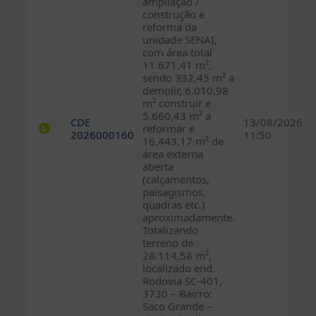
ampliação /
construção e
reforma da
unidade SENAI,
com área total
11.671,41 m²,
sendo 332,45 m² a
demolir, 6.010,98
m² construir e
5.660,43 m² a
CDE
13/08/2026
reformar e
2026000160
11:50
16.443,17 m² de
área externa
aberta
(calçamentos,
paisagismos,
quadras etc.)
aproximadamente.
Totalizando
terreno de
28.114,58 m²,
localizado end.
Rodovia SC-401,
3730 – Bairro:
Saco Grande –