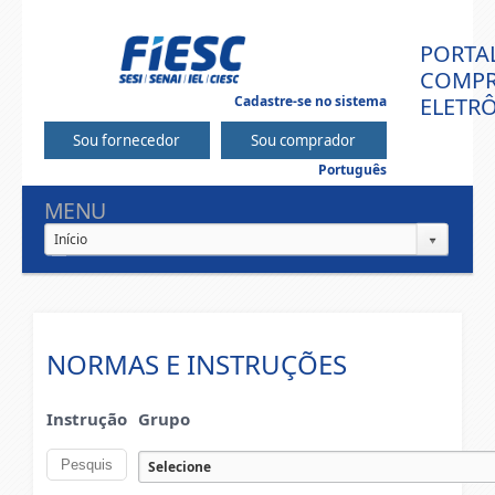
PORTA
COMPR
Cadastre-se no sistema
ELETR
Português
MENU
Início
NORMAS E INSTRUÇÕES
Instrução
Grupo
Selecione