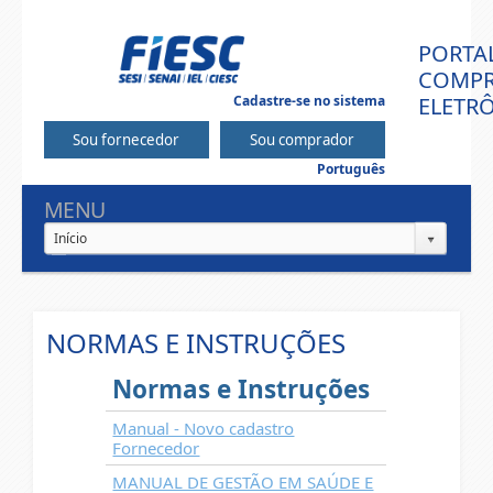
PORTA
COMPR
Cadastre-se no sistema
ELETR
Português
MENU
Início
NORMAS E INSTRUÇÕES
Normas e Instruções
Manual - Novo cadastro
Fornecedor
MANUAL DE GESTÃO EM SAÚDE E